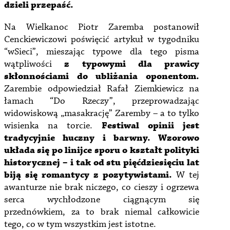
dzieli przepaść.
Na Wielkanoc Piotr Zaremba postanowił
Cenckiewiczowi poświęcić artykuł w tygodniku
“wSieci”, mieszając typowe dla tego pisma
wątpliwości
z typowymi dla prawicy
skłonnościami do ubliżania oponentom.
Zarembie odpowiedział Rafał Ziemkiewicz na
łamach “Do Rzeczy”, przeprowadzając
widowiskową „masakrację” Zaremby – a to tylko
wisienka na torcie.
Festiwal opinii jest
tradycyjnie huczny i barwny. Wzorowo
układa się po linijce sporu o kształt polityki
historycznej – i tak od stu pięćdziesięciu lat
biją się romantycy z pozytywistami.
W tej
awanturze nie brak niczego, co cieszy i ogrzewa
serca wychłodzone ciągnącym się
przednówkiem, za to brak niemal całkowicie
tego, co w tym wszystkim jest istotne.