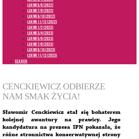
LUX NR 5/6 (2022)
LUX NR 7/8 (2022)
LUX nr 9/10 (2022)
LUX NR 11/12 (2022)
LUX NR 1/2 (2023)
LUX NR 3/4 (2023)
LUX NR 5/6 (2023)
LUX NR 7/8 (2023)
LUX NR 9/10 (2023)
LUX NR 11/12 (2023)
SEARCH
CENCKIEWICZ ODBIERZE
NAM SMAK ŻYCIA!
Sławomir Cenckiewicz stał się bohaterem
kolejnej awantury na prawicy. Jego
kandydatura na prezesa IPN pokazała, że
różne stronnictwa konserwatywnej strony