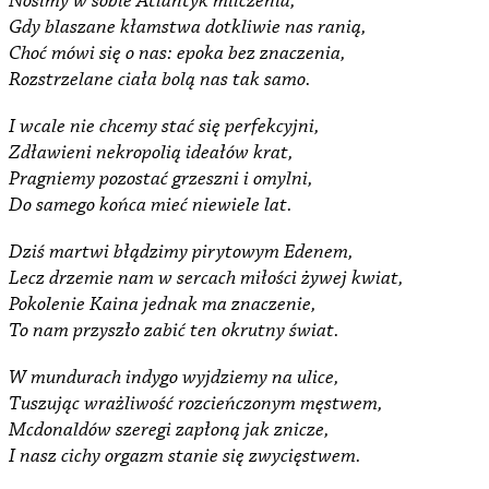
Nosimy w sobie Atlantyk milczenia,
Gdy blaszane kłamstwa dotkliwie nas ranią,
Choć mówi się o nas: epoka bez znaczenia,
Rozstrzelane ciała bolą nas tak samo.
I wcale nie chcemy stać się perfekcyjni,
Zdławieni nekropolią ideałów krat,
Pragniemy pozostać grzeszni i omylni,
Do samego końca mieć niewiele lat.
Dziś martwi błądzimy pirytowym Edenem,
Lecz drzemie nam w sercach miłości żywej kwiat,
Pokolenie Kaina jednak ma znaczenie,
To nam przyszło zabić ten okrutny świat.
W mundurach indygo wyjdziemy na ulice,
Tuszując wrażliwość rozcieńczonym męstwem,
Mcdonaldów szeregi zapłoną jak znicze,
I nasz cichy orgazm stanie się zwycięstwem.