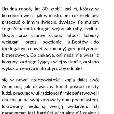
Brudną robotę lat 80. zrobili zaś ci, którzy w
komunizm weszli jak w masło, bez rozterek, bez
przeczuć o innym świecie, żywiący się mułem
tego Acherontu drugiej wojny jak ryby, czyli u-
Booty
oraz czarne dziury, młodsi koledzy
wciągani przez pokolenie u-Bootów do
(półlegalnych nawet za komuny) gier polityczno-
biznesowych. Co ciekawe, oni nadal nie wyszli z
komuny: za długo żyjący z w jej systemie, za słabo
wykształceni i za mało obyci, aby odnaleź
się w nowej rzeczywistości, kopią dalej swój
Acheront, jak dziwaczny kanał pośród reszty
ludzi, pracując w ukradzionej firmie państwowej i
chuchając na swój kiczowaty dom pod miastem,
lukrowany medialną wersją wydarzeń. Ich
paradygmat jest bardziej wirtualny niż realny i