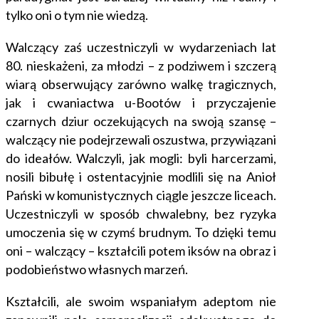
tylko oni o tym nie wiedzą.
Walczący zaś uczestniczyli w wydarzeniach lat
80. nieskażeni, za młodzi – z podziwem i szczerą
wiarą obserwujący zarówno walkę tragicznych,
jak i cwaniactwa u-Bootów i przyczajenie
czarnych dziur
oczekujących na swoją szansę –
walczący nie podejrzewali oszustwa, przywiązani
do ideałów. Walczyli, jak mogli: byli harcerzami,
nosili bibułę i ostentacyjnie modlili się na Anioł
Pański w komunistycznych ciągle jeszcze liceach.
Uczestniczyli w sposób chwalebny, bez ryzyka
umoczenia się w czymś brudnym. To dzięki temu
oni – walczący – kształcili potem iksów na obraz i
podobieństwo własnych marzeń.
Kształcili, ale swoim wspaniałym adeptom nie