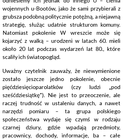
odniesiemy ich jednak do innego U – cienia
wojennych u-Bootów, jako że sami przybierali z
grubsza podobną politycznie potężną, a niejawną
strategię, służąc udatnie strukturom komuny.
Natomiast pokolenie W wreszcie może się
kojarzyć z walką – urodzeni w latach 60. mieli
około 20 lat podczas wydarzeń lat 80., które
scaliły ich światopogląd.
Uważny czytelnik zauważy, że niewymienione
zostało jeszcze jedno pokolenie, obecnie
pięćdziesięcioparolatków (czy ludzi „pod
sześćdziesiątkę”). Nie jest to przeoczenie, ale
raczej trudność w ustaleniu danych, a nawet
narzędzi pomiaru – ta grupa polskiego
społeczeństwa wydaje się czymś w rodzaju
czarnej dziury, gdzie wpadają przedmioty,
pracownicy, dochody, informacje, ba – całe