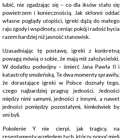
lubić, nie zgadzając się – co dla iksów stało się
powietrzem i koniecznością. Jak skłonni oddać
własne poglądy utopiści, igreki dążą do małego
raju zgody i wspólnoty, ceniąc pokój i radość bycia
razem bardziej niż jasność stanowisk.
Uzasadniając tę postawę, igreki z konkretną
powagą mówią o sobie, że mają mit założycielski.
W dodatku podwójny – śmierć Jana Pawła II i
katastrofę smoleńską. Te dwa momenty sprawiły,
że dorastające igreki
w Polsce doznały tego,
czego najbardziej pragną: jedności. Jedności
między nimi samymi, jedności z innymi, a nawet
jedności pomiędzy pozostałymi, kimkolwiek by
oni byli.
Pokolenie Y nie cierpi, jak tragicy, na
resentymenty względem tych, którzy ponoć mieli