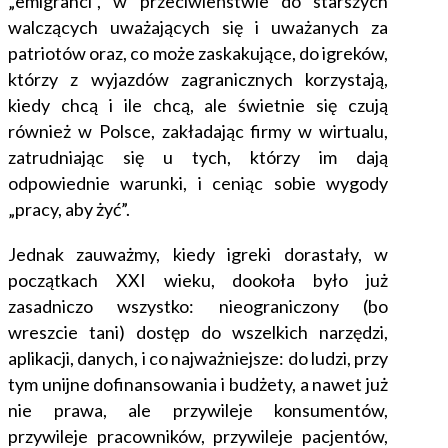
„emigranci”, w przeciwieństwie do starszych
walczących
uważających się i uważanych za
patriotów oraz, co może zaskakujące, do
igreków,
którzy z wyjazdów zagranicznych korzystają,
kiedy chcą i ile chcą, ale świetnie się czują
również w Polsce, zakładając firmy w wirtualu,
zatrudniając się u tych, którzy im dają
odpowiednie warunki, i ceniąc sobie wygody
„pracy, aby żyć”.
Jednak zauważmy, kiedy igreki dorastały, w
początkach XXI wieku, dookoła było już
zasadniczo wszystko: nieograniczony (bo
wreszcie tani) dostęp do wszelkich narzędzi,
aplikacji, danych, i co najważniejsze: do ludzi, przy
tym unijne dofinansowania i budżety, a nawet już
nie prawa, ale przywileje konsumentów,
przywileje pracowników, przywileje pacjentów,