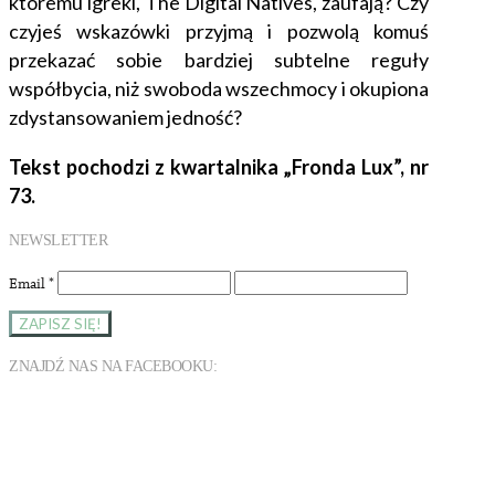
któremu igreki, The Digital Natives, zaufają? Czy
czyjeś wskazówki przyjmą i pozwolą komuś
przekazać sobie bardziej subtelne reguły
współbycia, niż swoboda wszechmocy i okupiona
zdystansowaniem jedność?
Tekst pochodzi z kwartalnika „Fronda Lux”, nr
73.
NEWSLETTER
Email
*
ZNAJDŹ NAS NA FACEBOOKU: