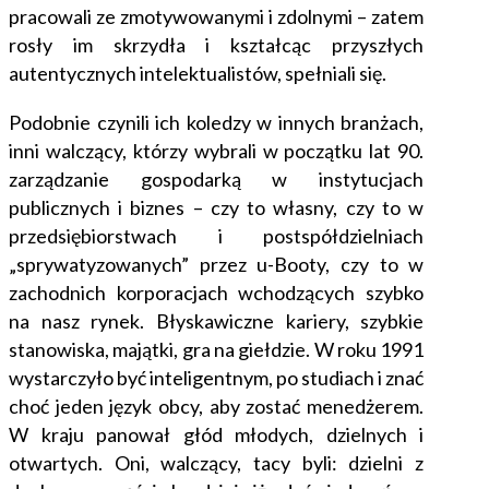
pracowali ze zmotywowanymi i zdolnymi – zatem
rosły im skrzydła i kształcąc przyszłych
autentycznych intelektualistów, spełniali się.
Podobnie czynili ich koledzy w innych branżach,
inni walczący, którzy wybrali w początku lat 90.
zarządzanie gospodarką w instytucjach
publicznych i biznes – czy to własny, czy to w
przedsiębiorstwach i postspółdzielniach
„sprywatyzowanych” przez u-Booty, czy to w
zachodnich korporacjach wchodzących szybko
na nasz rynek. Błyskawiczne kariery, szybkie
stanowiska, majątki, gra na giełdzie. W roku 1991
wystarczyło być inteligentnym, po studiach i znać
choć jeden język obcy, aby zostać menedżerem.
W kraju panował głód młodych, dzielnych i
otwartych. Oni, walczący, tacy byli: dzielni
z