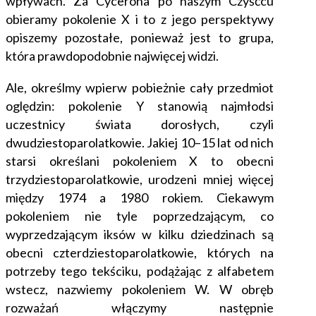
wpływach. Za Cycerona po naszym Czyśćcu
obieramy pokolenie X i to z jego perspektywy
opiszemy pozostałe, ponieważ jest to grupa,
która prawdopodobnie najwięcej widzi.
Ale, określmy wpierw pobieżnie cały przedmiot
oględzin: pokolenie Y stanowią najmłodsi
uczestnicy świata dorosłych, czyli
dwudziestoparolatkowie. Jakiej 10–15 lat od nich
starsi określani pokoleniem X to obecni
trzydziestoparolatkowie, urodzeni mniej więcej
między 1974 a 1980 rokiem. Ciekawym
pokoleniem nie tyle poprzedzającym, co
wyprzedzającym iksów w kilku dziedzinach są
obecni czterdziestoparolatkowie, których na
potrzeby tego tekściku, podążając z alfabetem
wstecz, nazwiemy pokoleniem W. W obręb
rozważań włączymy następnie