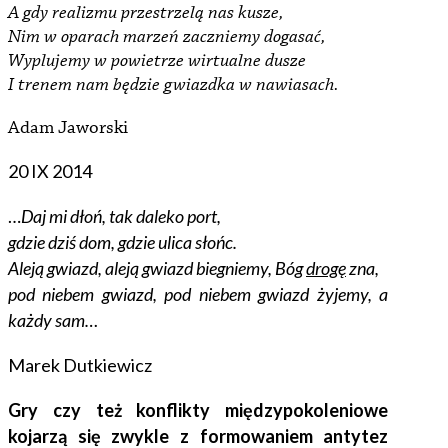
A gdy realizmu przestrzelą nas kusze,
Nim w oparach marzeń zaczniemy dogasać,
Wyplujemy w powietrze wirtualne dusze
I trenem nam będzie gwiazdka w nawiasach.
Adam Jaworski
20 IX 2014
…
Daj mi dłoń, tak daleko port,
gdzie dziś dom, gdzie ulica słońc.
Aleją gwiazd, aleją gwiazd biegniemy, Bóg
drogę
zna,
pod niebem gwiazd, pod niebem gwiazd żyjemy, a
każdy sam…
Marek Dutkiewicz
Gry czy też konflikty międzypokoleniowe
kojarzą się zwykle z formowaniem antytez