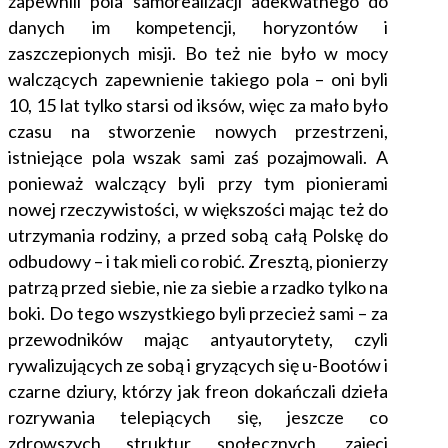
zapewnili pola samorealizacji adekwatnego do
danych im kompetencji, horyzontów i
zaszczepionych misji. Bo też nie było w mocy
walczących zapewnienie takiego pola – oni byli
10, 15 lat tylko starsi od iksów, więc za mało było
czasu na stworzenie nowych przestrzeni,
istniejące pola wszak sami zaś pozajmowali. A
ponieważ walczący byli przy tym pionierami
nowej rzeczywistości, w większości mając też do
utrzymania rodziny, a przed sobą całą Polskę do
odbudowy – i tak mieli co robić. Zresztą, pionierzy
patrzą przed siebie, nie za siebie a rzadko tylko na
boki. Do tego wszystkiego
byli przecież sami – za
przewodników mając antyautorytety, czyli
rywalizujących ze sobą i gryzących się u-Bootów i
czarne dziury, którzy jak freon dokańczali dzieła
rozrywania telepiących się, jeszcze co
zdrowszych struktur społecznych, zajęci