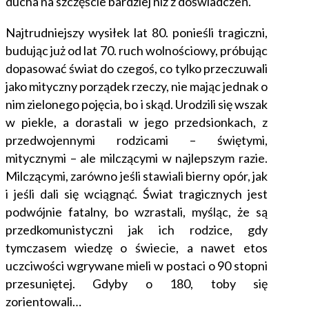
ducha na szczęście bardziej niż z doświadczeń.
Najtrudniejszy wysiłek lat 80. ponieśli tragiczni,
budując już od lat 70. ruch wolnościowy, próbując
dopasować świat do czegoś, co tylko przeczuwali
jako mityczny porządek rzeczy, nie mając jednak o
nim zielonego pojęcia, bo i skąd. Urodzili się wszak
w piekle, a dorastali w jego przedsionkach, z
przedwojennymi rodzicami – świętymi,
mitycznymi – ale milczącymi w najlepszym razie.
Milczącymi, zarówno jeśli stawiali bierny opór, jak
i jeśli dali się wciągnąć. Świat tragicznych jest
podwójnie fatalny, bo wzrastali, myśląc, że są
przedkomunistyczni jak ich rodzice, gdy
tymczasem wiedzę o świecie, a nawet etos
uczciwości wgrywane mieli w postaci o 90 stopni
przesuniętej. Gdyby o 180, toby się
zorientowali…