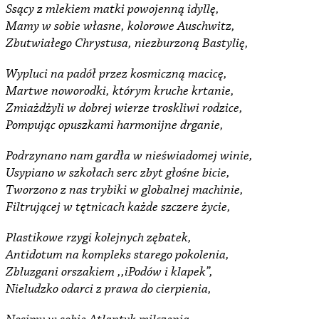
Ssący z mlekiem matki powojenną idyllę,
Mamy w sobie własne, kolorowe Auschwitz,
Zbutwiałego Chrystusa, niezburzoną Bastylię,
Wypluci na padół przez kosmiczną macicę,
Martwe noworodki, którym kruche krtanie,
Zmiażdżyli w dobrej wierze troskliwi rodzice,
Pompując opuszkami harmonijne drganie,
Podrzynano nam gardła w nieświadomej winie,
Usypiano w szkołach serc zbyt głośne bicie,
Tworzono z nas trybiki w globalnej machinie,
Filtrującej w tętnicach każde szczere życie,
Plastikowe rzygi kolejnych zębatek,
Antidotum na kompleks starego pokolenia,
Zbluzgani orszakiem ,,iPodów i klapek”,
Nieludzko odarci z prawa do cierpienia,