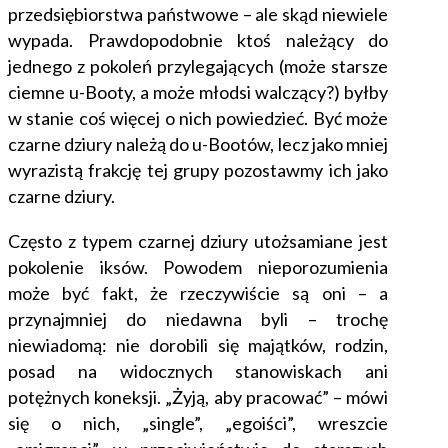
przedsiębiorstwa państwowe – ale skąd niewiele
wypada. Prawdopodobnie ktoś należący do
jednego z pokoleń przylegających (może starsze
ciemne u-Booty,
a może młodsi walczący?) byłby
w stanie coś więcej o nich powiedzieć. Być może
czarne dziury należą do u-Bootów, lecz jako mniej
wyrazistą frakcję tej grupy pozostawmy ich jako
czarne dziury.
Często z typem czarnej dziury utożsamiane jest
pokolenie iksów. Powodem nieporozumienia
może być fakt, że rzeczywiście są oni – a
przynajmniej do niedawna byli – trochę
niewiadomą: nie dorobili się majątków, rodzin,
posad na widocznych stanowiskach ani
potężnych koneksji. „Żyją, aby pracować” – mówi
się o nich, „single”, „egoiści”, wreszcie