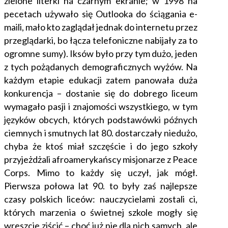
zielone literki na czarnym ekranie; w 1998 na
pecetach używało się Outlooka do ściągania e-
maili, mało kto zaglądał jednak do internetu przez
przeglądarki, bo łącza telefoniczne nabijały za to
ogromne sumy). Iksów było przy tym dużo, jeden
z tych pożądanych demograficznych wyżów. Na
każdym etapie edukacji zatem panowała duża
konkurencja – dostanie się do dobrego liceum
wymagało pasji i znajomości wszystkiego, w tym
języków obcych, których podstawówki późnych
ciemnych i smutnych lat 80. dostarczały niedużo,
chyba że ktoś miał szczęście i do jego szkoły
przyjeżdżali afroamerykańscy misjonarze z Peace
Corps. Mimo to każdy się uczył, jak mógł.
Pierwsza połowa lat 90. to były zaś najlepsze
czasy polskich liceów: nauczycielami zostali ci,
których marzenia o świetnej szkole mogły się
wreszcie ziścić – choć już nie dla nich samych, ale