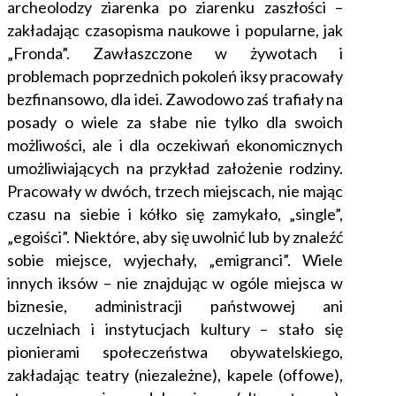
archeolodzy ziarenka po ziarenku zaszłości –
zakładając czasopisma naukowe i popularne, jak
„Fronda”. Zawłaszczone w żywotach i
problemach poprzednich pokoleń iksy pracowały
bezfinansowo, dla idei. Zawodowo zaś trafiały na
posady o wiele za słabe nie tylko dla swoich
możliwości, ale i dla oczekiwań ekonomicznych
umożliwiających na przykład założenie rodziny.
Pracowały w dwóch, trzech miejscach, nie mając
czasu na siebie i kółko się zamykało, „single”,
„egoiści”. Niektóre, aby się uwolnić lub by znaleźć
sobie miejsce, wyjechały, „emigranci”. Wiele
innych iksów – nie znajdując w ogóle miejsca w
biznesie, administracji państwowej ani
uczelniach i instytucjach kultury – stało się
pionierami społeczeństwa obywatelskiego,
zakładając teatry (niezależne), kapele (offowe),