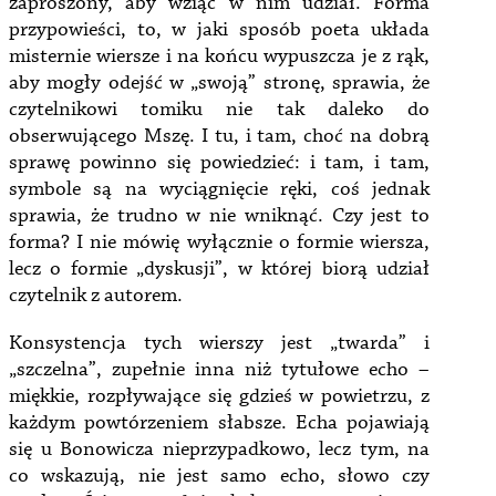
zaproszony, aby wziąć w nim udział. Forma
przypowieści, to, w jaki sposób poeta układa
misternie wiersze i na końcu wypuszcza je z rąk,
aby mogły odejść w „swoją” stronę, sprawia, że
czytelnikowi tomiku nie tak daleko do
obserwującego Mszę. I tu, i tam, choć na dobrą
sprawę powinno się powiedzieć: i tam, i tam,
symbole są na wyciągnięcie ręki, coś jednak
sprawia, że trudno w nie wniknąć. Czy jest to
forma? I nie mówię wyłącznie o formie wiersza,
lecz o formie „dyskusji”, w której biorą udział
czytelnik z autorem.
Konsystencja tych wierszy jest „twarda” i
„szczelna”, zupełnie inna niż tytułowe echo –
miękkie, rozpływające się gdzieś w powietrzu, z
każdym powtórzeniem słabsze. Echa pojawiają
się u Bonowicza nieprzypadkowo, lecz tym, na
co wskazują, nie jest samo echo, słowo czy