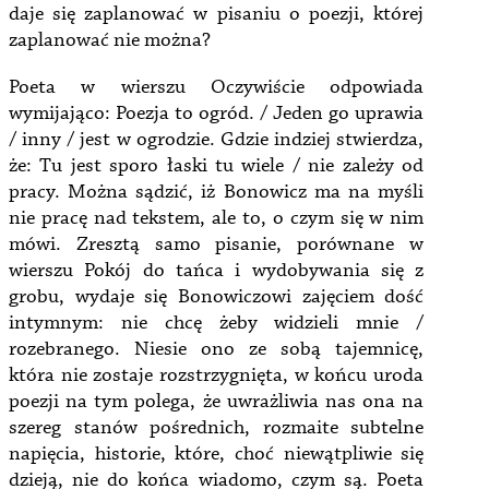
daje się zaplanować w pisaniu o poezji, której
zaplanować nie można?
Poeta w wierszu Oczywiście odpowiada
wymijająco: Poezja to ogród. / Jeden go uprawia
/ inny / jest w ogrodzie. Gdzie indziej stwierdza,
że: Tu jest sporo łaski tu wiele / nie zależy od
pracy. Można sądzić, iż Bonowicz ma na myśli
nie pracę nad tekstem, ale to, o czym się w nim
mówi. Zresztą samo pisanie, porównane w
wierszu Pokój do tańca i wydobywania się z
grobu, wydaje się Bonowiczowi zajęciem dość
intymnym: nie chcę żeby widzieli mnie /
rozebranego. Niesie ono ze sobą tajemnicę,
która nie zostaje rozstrzygnięta, w końcu uroda
poezji na tym polega, że uwrażliwia nas ona na
szereg stanów pośrednich, rozmaite subtelne
napięcia, historie, które, choć niewątpliwie się
dzieją, nie do końca wiadomo, czym są. Poeta