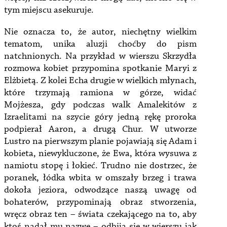
tym miejscu asekuruje.
Nie oznacza to, że autor, niechętny wielkim
tematom, unika aluzji choćby do pism
natchnionych. Na przykład w wierszu Skrzydła
rozmowa kobiet przypomina spotkanie Maryi z
Elżbietą. Z kolei Echa drugie w wielkich młynach,
które trzymają ramiona w górze, widać
Mojżesza, gdy podczas walk Amalekitów z
Izraelitami na szycie góry jedną rękę proroka
podpierał Aaron, a drugą Chur. W utworze
Lustro na pierwszym planie pojawiają się Adam i
kobieta, niewykluczone, że Ewa, która wysuwa z
namiotu stopę i łokieć. Trudno nie dostrzec, że
poranek, łódka wbita w omszały brzeg i trawa
dokoła jeziora, odwodzące naszą uwagę od
bohaterów, przypominają obraz stworzenia,
wręcz obraz ten – świata czekającego na to, aby
ktoś nadał mu nazwę – odbija się w wierszu jak