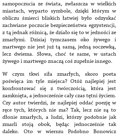
samopoczucia ze świata, zwłaszcza w wielkich
miastach, wyparto symbole, dzięki którym w
obliczu śmierci bliskich łatwiej było odzyskać
zachwiane poczucie bezpieczeństwa egzystencji,
z tą jednak różnicą, że działo się to w jedności ze
zmarłymi. Dzisiaj tymczasem oko żywego i
martwego nie jest już tą samą, jedną soczewką,
lecz dwiema. Słowa, choć te same, w ustach
żywego i martwego znaczą coś zupełnie innego.
W czym tkwi siła zmarłych, skoro poeta
poświęca im tyle miejsca? Otóż najlepiej jest
konfrontować się z twórczością, która jest
zamknięta, a jednocześnie cały czas tętni życiem.
Czy autor twierdzi, że najlepiej oddać poezję w
ręce tych, których nie ma? Tak, lecz nie są to
dłonie zmarłych, a ludzi, którzy podobnie jak
zmarli stoją obok, będąc jednocześnie tak
daleko. Oto w wierszu Podobno Bonowicz