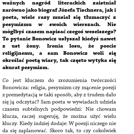
ważnych nagród literackich zaistniał
zarówno jako biograf Józefa Tischnera, jak i
poeta, wiele razy musiał się tłumaczyć z
pesymizmu w swoich wierszach. Nie
mógłbyś czasem napisać czegoś weselszego?
To pytanie Bonowicz usłyszał kiedyś nawet
z ust żony. Ironia losu, że poecie
religijnemu, a sam Bonowicz woli się
określać poetą wiary, tak często wytyka się
akurat pesymizm.
Co jest kluczem do zrozumienia twórczości
Bonowicza: religia, pesymizm czy mącenie poezji
z premedytacją w taki sposób, aby z trudem dało
się ją odczytać? Sam poeta w wywiadach udziela
czasem subtelnych podpowiedzi: Nie chowam
klucza, raczej sugeruję, że można użyć wielu
kluczy. Kiedy indziej dodaje: W poezji niczego nie
da się zaplanować. Skoro tak, to czy cokolwiek