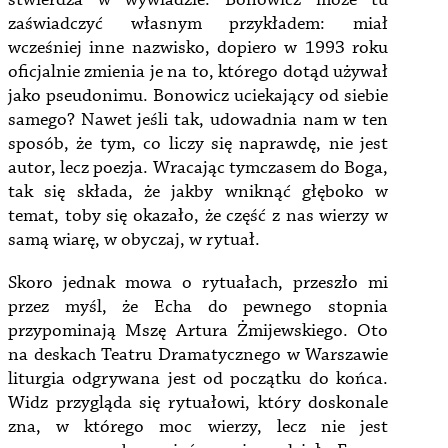
stwierdza w wywiadzie. Bonowicz może tu
zaświadczyć własnym przykładem: miał
wcześniej inne nazwisko, dopiero w 1993 roku
oficjalnie zmienia je na to, którego dotąd używał
jako pseudonimu. Bonowicz uciekający od siebie
samego? Nawet jeśli tak, udowadnia nam w ten
sposób, że tym, co liczy się naprawdę, nie jest
autor, lecz poezja. Wracając tymczasem do Boga,
tak się składa, że jakby wniknąć głęboko w
temat, toby się okazało, że część z nas wierzy w
samą wiarę, w obyczaj, w rytuał.
Skoro jednak mowa o rytuałach, przeszło mi
przez myśl, że Echa do pewnego stopnia
przypominają Mszę Artura Żmijewskiego. Oto
na deskach Teatru Dramatycznego w Warszawie
liturgia odgrywana jest od początku do końca.
Widz przygląda się rytuałowi, który doskonale
zna, w którego moc wierzy, lecz nie jest