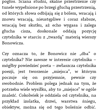
pogłos. Ściana studni, skalne przestrzenie czy
tunele wypełnione po brzegi głuchą przestrzenią,
od których słowa odbijają się z bólem, wracają i
znowu wracają, nieustępliwe i coraz słabsze,
wracają bez skutku, aż echo wygasa i zalega
głucha cisza, doskonale oddają pozycję
czytelnika w starciu z „twardą” materią wierszy
Bonowicza.
Czy oznacza to, że Bonowicz nie „dba” o
czytelnika? Nie zawsze w interesie czytelnika –
mógłby powiedzieć poeta – zwłaszcza czytelnika
poezji, jest tworzenie „miejsca”, w którym
poczuje się on przyjemnie, pewnie czy
swobodnie. Problem polega jednak na tym, że
potrzeba wiele wysiłku, aby to „miejsce” w ogóle
znaleźć. Cokolwiek je oddziela od czytelnika, na
przykład izolatka, drzwi, warstwa śniegu,
obiektyw, można się od tego boleśnie odbić.