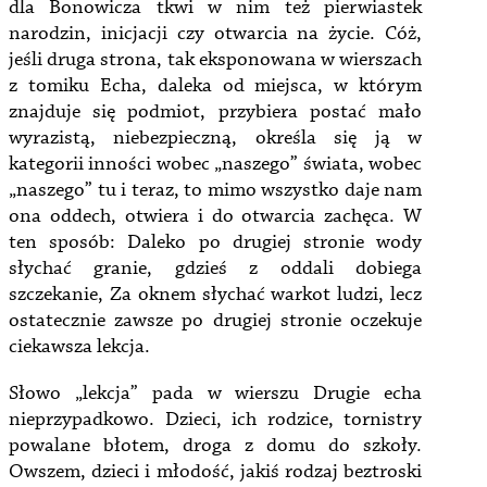
dla Bonowicza tkwi w nim też pierwiastek
narodzin, inicjacji czy otwarcia na życie. Cóż,
jeśli druga strona, tak eksponowana w wierszach
z tomiku Echa, daleka od miejsca, w którym
znajduje się podmiot, przybiera postać mało
wyrazistą, niebezpieczną, określa się ją w
kategorii inności wobec „naszego” świata, wobec
„naszego” tu i teraz, to mimo wszystko daje nam
ona oddech, otwiera i do otwarcia zachęca. W
ten sposób: Daleko po drugiej stronie wody
słychać granie, gdzieś z oddali dobiega
szczekanie, Za oknem słychać warkot ludzi, lecz
ostatecznie zawsze po drugiej stronie oczekuje
ciekawsza lekcja.
Słowo „lekcja” pada w wierszu Drugie echa
nieprzypadkowo. Dzieci, ich rodzice, tornistry
powalane błotem, droga z domu do szkoły.
Owszem, dzieci i młodość, jakiś rodzaj beztroski