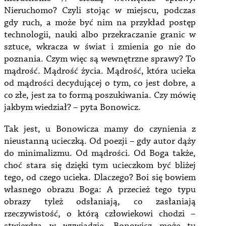
Nieruchomo? Czyli stojąc w miejscu, podczas
gdy ruch, a może być nim na przykład postęp
technologii, nauki albo przekraczanie granic w
sztuce, wkracza w świat i zmienia go nie do
poznania. Czym więc są wewnętrzne sprawy? To
mądrość. Mądrość życia. Mądrość, która ucieka
od mądrości decydującej o tym, co jest dobre, a
co złe, jest za to formą poszukiwania. Czy mówię
jakbym wiedział? – pyta Bonowicz.
Tak jest, u Bonowicza mamy do czynienia z
nieustanną ucieczką. Od poezji – gdy autor dąży
do minimalizmu. Od mądrości. Od Boga także,
choć stara się dzięki tym ucieczkom być bliżej
tego, od czego ucieka. Dlaczego? Boi się bowiem
własnego obrazu Boga: A przecież tego typu
obrazy tyleż odsłaniają, co zasłaniają
rzeczywistość, o którą człowiekowi chodzi –