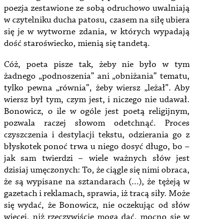
poezja zestawione ze sobą odruchowo uwalniają
w czytelniku ducha patosu, czasem na siłę ubiera
się je w wytworne zdania, w których wypadają
dość staroświecko, mienią się tandetą.
Cóż, poeta pisze tak, żeby nie było w tym
żadnego „podnoszenia” ani „obniżania” tematu,
tylko pewna „równia”, żeby wiersz „leżał”. Aby
wiersz był tym, czym jest, i niczego nie udawał.
Bonowicz, o ile w ogóle jest poetą religijnym,
pozwala raczej słowom odetchnąć. Proces
czyszczenia i destylacji tekstu, odzierania go z
błyskotek ponoć trwa u niego dosyć długo, bo –
jak sam twierdzi – wiele ważnych słów jest
dzisiaj umęczonych: To, że ciągle się nimi obraca,
że są wypisane na sztandarach (…), że tężeją w
gazetach i reklamach, sprawia, iż tracą siły. Może
się wydać, że Bonowicz, nie oczekując od słów
więcej, niż rzeczywiście mogą dać, mocno się w