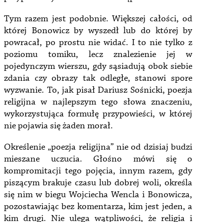
Tym razem jest podobnie. Większej całości, od
której Bonowicz by wyszedł lub do której by
powracał, po prostu nie widać. I to nie tylko z
poziomu tomiku, lecz znalezienie jej w
pojedynczym wierszu, gdy sąsiadują obok siebie
zdania czy obrazy tak odległe, stanowi spore
wyzwanie. To, jak pisał Dariusz Sośnicki, poezja
religijna w najlepszym tego słowa znaczeniu,
wykorzystująca formułę przypowieści, w której
nie pojawia się żaden morał.
Określenie „poezja religijna” nie od dzisiaj budzi
mieszane uczucia. Głośno mówi się o
kompromitacji tego pojęcia, innym razem, gdy
piszącym brakuje czasu lub dobrej woli, określa
się nim w biegu Wojciecha Wencla i Bonowicza,
pozostawiając bez komentarza, kim jest jeden, a
kim drugi. Nie ulega wątpliwości, że religia i