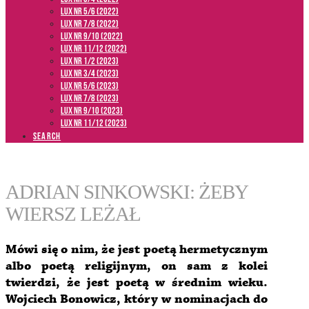
LUX NR 5/6 (2022)
LUX NR 7/8 (2022)
LUX nr 9/10 (2022)
LUX NR 11/12 (2022)
LUX NR 1/2 (2023)
LUX NR 3/4 (2023)
LUX NR 5/6 (2023)
LUX NR 7/8 (2023)
LUX NR 9/10 (2023)
LUX NR 11/12 (2023)
SEARCH
ADRIAN SINKOWSKI: ŻEBY
WIERSZ LEŻAŁ
Mówi się o nim, że jest poetą hermetycznym
albo poetą religijnym, on sam z kolei
twierdzi, że jest poetą w średnim wieku.
Wojciech Bonowicz, który w nominacjach do