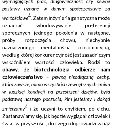
wymagających prac, długowieczność czy pewne
postawy uznane w danym społeczeństwie za
6
wartościowe
.
Zatem inżynieria genetyczna może
oznaczać wbudowywanie preferencji
społecznych jednego pokolenia w następne,
próby rozpoczęcia chowu, niechybnie
naznaczonego mentalnością konsumpcyjną,
według której konkurencyjność jest zasadniczym
wskaźnikiem wartości człowieka. Rodzi to
obawy, że biotechnologia odbierze nam
człowieczeństwo
– pewną nieodłączną cechę,
która zawsze, mimo wszystkich zewnętrznych zmian
w ludzkiej kondycji na przestrzeni dziejów, była
podstawą naszego poczucia, kim jesteśmy i dokąd
7
zmierzamy
i że uczyni to chyłkiem, po cichu.
Zastanawiamy się, jak będzie wyglądał człowiek i
świat w przyszłości, do czego doprowadzi wciąż