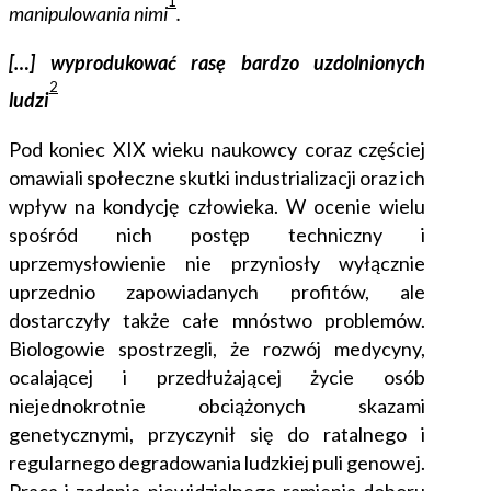
1
manipulowania nimi
.
[…] wyprodukować rasę bardzo uzdolnionych
2
ludzi
Pod koniec XIX wieku naukowcy coraz częściej
omawiali społeczne skutki industrializacji oraz ich
wpływ na kondycję człowieka. W ocenie wielu
spośród nich postęp techniczny i
uprzemysłowienie nie przyniosły wyłącznie
uprzednio zapowiadanych profitów, ale
dostarczyły także
całe mnóstwo
problemów.
Biologowie spostrzegli, że rozwój medycyny,
ocalającej i przedłużającej życie osób
niejednokrotnie obciążonych skazami
genetycznymi, przyczynił się do ratalnego i
regularnego degradowania ludzkiej puli genowej.
Praca i zadania niewidzialnego ramienia doboru