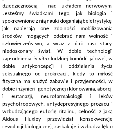
dziedzicznością i nad układem nerwowym.
Jesteśmy świadkami tego, jak biologia i
spokrewnione z nią nauki doganiają beletrystykę,
jak nabierają one zdolności mobilizowania
środków, mogących odebrać nam wolność i
człowieczeństwo, a wraz z nimi nasz stary,
niedoskonały świat. W dobie technologii
zapłodnienia
in vitro
ludzkiej komórki jajowej, w
dobie antykoncepcji i oddzielenia życia
seksualnego od prokreacji, kiedy to miłość
fizyczna ma służyć zabawie i przyjemności, w
dobie inżynierii genetycznej i klonowania, aborcji
i eutanazji, neurofarmakologii i leków
psychotropowych, antydepresyjnego prozacu i
wzbudzającego euforię ritalinu, celność, z jaką
Aldous Huxley przewidział konsekwencje
rewolucji biologicznej, zaskakuje i wzbudza lęk o