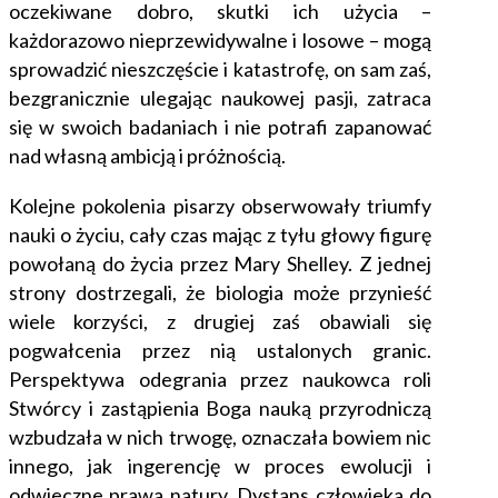
oczekiwane dobro, skutki ich użycia –
każdorazowo nieprzewidywalne i losowe – mogą
sprowadzić nieszczęście i katastrofę, on sam zaś,
bezgranicznie ulegając naukowej pasji, zatraca
się w swoich badaniach i nie potrafi zapanować
nad własną ambicją i próżnością.
Kolejne pokolenia pisarzy obserwowały triumfy
nauki o życiu, cały czas mając z tyłu głowy figurę
powołaną do życia przez Mary Shelley. Z jednej
strony dostrzegali, że biologia może przynieść
wiele korzyści, z drugiej zaś obawiali się
pogwałcenia przez nią ustalonych granic.
Perspektywa odegrania przez naukowca roli
Stwórcy i zastąpienia Boga nauką przyrodniczą
wzbudzała w nich trwogę, oznaczała bowiem nic
innego, jak ingerencję w proces ewolucji i
odwieczne prawa natury. Dystans człowieka do