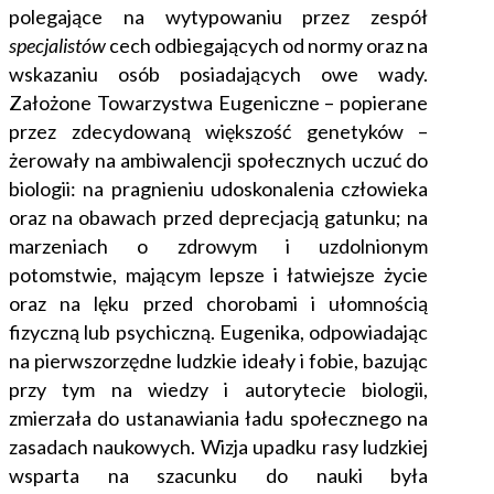
polegające na wytypowaniu przez zespół
specjalistów
cech odbiegających od normy oraz na
wskazaniu osób posiadających owe wady.
Założone Towarzystwa Eugeniczne – popierane
przez zdecydowaną większość genetyków –
żerowały na ambiwalencji społecznych uczuć do
biologii: na pragnieniu udoskonalenia człowieka
oraz na obawach przed deprecjacją gatunku; na
marzeniach o zdrowym i uzdolnionym
potomstwie, mającym lepsze i łatwiejsze życie
oraz na lęku przed chorobami i ułomnością
fizyczną lub psychiczną. Eugenika, odpowiadając
na pierwszorzędne ludzkie ideały i fobie, bazując
przy tym na wiedzy i autorytecie biologii,
zmierzała do ustanawiania ładu społecznego na
zasadach naukowych. Wizja upadku rasy ludzkiej
wsparta na szacunku do nauki była