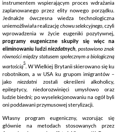
instrumentem wspierającym proces wdrażania
zaplanowanego przez elity nowego porządku.
Jednakże ówczesna wiedza technologiczna
uniemożliwiała realizację
chowu selekcyjnego
, czyli
wprowadzenia w życie eugeniki pozytywnej,
programy eugeniczne skupiły się więc na
eliminowaniu ludzi
niezdatnych
,
postawiono znak
równości między statusem społecznym a biologiczną
5
wartością
.
W Wielkiej Brytanii skierowano się ku
robotnikom, a w USA ku grupom imigrantów –
jako
niezdatni
zostali określeni alkoholicy,
epileptycy, niedorozwinięci umysłowo oraz
ludzie biedni; po wyselekcjonowaniu na ogół byli
oni poddawani przymusowej sterylizacji.
Własny program eugeniczny, wzorując się
głównie na metodach stosowanych przez