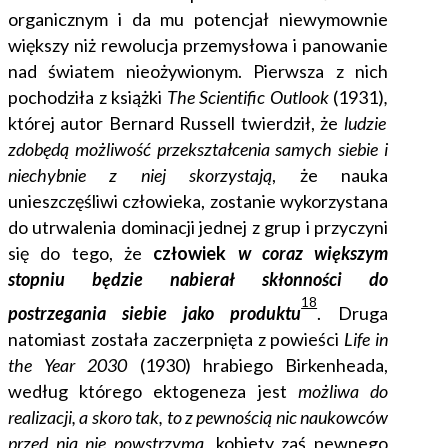
organicznym i da mu potencjał niewymownie
większy niż rewolucja przemysłowa i panowanie
nad światem nieożywionym. Pierwsza z nich
pochodziła z książki
The Scientific Outlook
(1931)
,
której autor Bernard Russell twierdził, że
ludzie
zdobędą możliwość przekształcenia samych siebie i
niechybnie z niej skorzystają
, że nauka
unieszczęśliwi człowieka, zostanie wykorzystana
do utrwalenia dominacji jednej z grup i przyczyni
się do tego, że
człowiek
w coraz większym
stopniu będzie nabierał skłonności do
18
postrzegania siebie jako produktu
.
Druga
natomiast została zaczerpnięta z powieści
Life in
the Year 2030
(1930) hrabiego Birkenheada,
według którego ektogeneza jest
możliwa do
realizacji, a skoro tak, to z pewnością nic naukowców
przed nią nie powstrzyma,
kobiety zaś pewnego