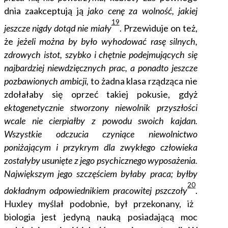
dnia zaakceptują ją
jako cenę za wolność, jakiej
19
jeszcze nigdy dotąd nie miały
.
Przewiduje on też,
że
jeżeli można by było wyhodować rasę silnych,
zdrowych istot, szybko i chętnie podejmujących się
najbardziej niewdzięcznych prac, a ponadto jeszcze
pozbawionych ambicji,
to żadna klasa rządząca nie
zdołałaby się oprzeć takiej pokusie, gdyż
ektogenetycznie stworzony niewolnik przyszłości
wcale nie cierpiałby z powodu swoich kajdan.
Wszystkie odczucia czyniące niewolnictwo
poniżającym i przykrym dla zwykłego człowieka
zostałyby usunięte z jego psychicznego wyposażenia.
Największym jego szczęściem byłaby praca; byłby
20
dokładnym odpowiednikiem pracowitej pszczoły
.
Huxley myślał podobnie, był przekonany, iż
biologia jest jedyną nauką posiadającą moc