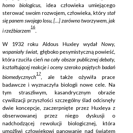
homo biologicus,
idea człowieka umiejącego
sterować swoim rozwojem, człowieka, który
stał
się panem swojego losu, […] zarówno tworzywem, jak
16
i rzeźbiarzem
.
W 1932 roku Aldous Huxley wydał
Nowy,
wspaniały świat
, głęboko pesymistyczną powieść,
która rzuciła cień
na cały obszar publicznej debaty,
kształtującej reakcje i oceny szeroko pojętych badań
17
biomedycznych
,
ale także ożywiła prace
badawcze i wyznaczyła biologii nowe cele. Na
tym straszliwym, kasandrycznym obrazie
cywilizacji przyszłości szczególny ślad odcisnęły
dwie koncepcje, zaczerpnięte przez Huxleya z
obserwowanej przez niego dyskusji o
nadchodzącej rewolucji biologicznej, która
umożliwi człowiekowi panowanie nad światem