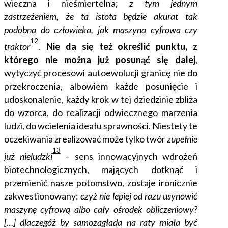
wieczna i nieśmiertelna;
z tym jednym
zastrzeżeniem, że ta istota będzie akurat tak
podobna do człowieka, jak maszyna cyfrowa czy
12
traktor
.
Nie da się też określić punktu, z
którego nie można już posunąć się dalej
,
wytyczyć procesowi autoewolucji granicę nie do
przekroczenia, albowiem każde posunięcie i
udoskonalenie, każdy krok w tej dziedzinie zbliża
do wzorca, do realizacji odwiecznego marzenia
ludzi, do wcielenia ideału sprawności. Niestety te
oczekiwania zrealizować może tylko twór
zupełnie
13
już nieludzki
– sens innowacyjnych wdrożeń
biotechnologicznych, mających dotknąć i
przemienić nasze potomstwo, zostaje ironicznie
zakwestionowany:
czyż nie lepiej od razu usynowić
maszynę cyfrową albo cały ośrodek obliczeniowy?
[…] dlaczegóż by samozagłada na raty miała być