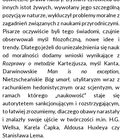
innych istot żywych, wywołany jego szczególną
pozycją w naturze, wykluczył problemy moralne z
zagadnień związanych z naukami przyrodniczymi.
Pisarze oczywiście byli tego świadomi, czujnie
obserwowali myśl filozoficzną, nowe idee i
trendy. Dlatego jeżeli do uniezależnienia się nauk
od
moralności dodamy wnioski wynikające z
Rozprawy o metodzie
Kartezjusza, myśl Kanta,
Darwinowskie
Man is no exception
,
Nietzscheańskie
Bóg umarł
, utylitaryzm wraz z
rachunkiem hedonistycznym oraz scjentyzm, w
ramac
h którego „naukowość” staje się
autorytetem sankcjonującym i rozstrzygającym,
to łatwiej zrozumiemy, dlaczego obawy narastały
i znalazły swoje ujście w twórczości m.in. H.G.
Wellsa, Karela Čapka, Aldousa Huxleya czy
Stanisława Lema.