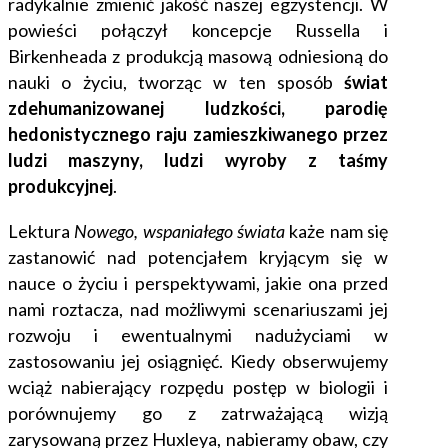
radykalnie zmienić jakość naszej egzystencji. W
powieści połączył koncepcje Russella i
Birkenheada z produkcją masową odniesioną do
nauki o życiu, tworząc w ten sposób
świat
zdehumanizowanej ludzkości, parodię
hedonistycznego raju zamieszkiwanego przez
ludzi maszyny, ludzi wyroby z taśmy
produkcyjnej
.
Lektura
Nowego, wspaniałego świata
każe nam się
zastanowić nad potencjałem kryjącym się w
nauce o życiu i perspektywami, jakie ona przed
nami roztacza, nad możliwymi scenariuszami jej
rozwoju i ewentualnymi nadużyciami w
zastosowaniu jej osiągnięć. Kiedy obserwujemy
wciąż nabierający rozpędu postęp w biologii i
porównujemy go z zatrważającą wizją
zarysowaną przez Huxleya, nabieramy obaw, czy