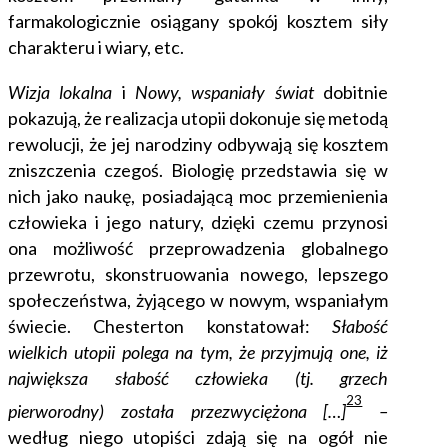
farmakologicznie osiągany spokój kosztem siły
charakteru i wiary, etc.
Wizja lokalna
i
Nowy, wspaniały świat
dobitnie
pokazują, że realizacja utopii dokonuje się metodą
rewolucji, że jej narodziny odbywają się kosztem
zniszczenia czegoś. Biologię przedstawia się w
nich jako naukę, posiadającą moc przemienienia
człowieka i jego natury, dzięki czemu przynosi
ona możliwość przeprowadzenia globalnego
przewrotu, skonstruowania nowego, lepszego
społeczeństwa, żyjącego w nowym, wspaniałym
świecie. Chesterton konstatował:
Słabość
wielkich utopii polega na tym, że przyjmują one, iż
największa słabość człowieka (tj. grzech
23
pierworodny) została przezwyciężona […]
–
według niego utopiści zdają się na ogół nie