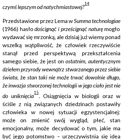
14
czymś lepszym od natychmiastowej?
Przedstawione przez Lema w
Summa technologiae
(1966) hasło
doścignąć i prześcignąć naturę
mogło
wydawać się mrzonką, ale dzisiaj już wiemy ponad
wszelką wątpliwość, że człowiek rzeczywiście
stanął przed perspektywą przekształcenia
samego siebie, że jest on
ostatnim, autentycznym
dziełem przyrody wewnątrz stwarzanego przez siebie
świata,
że
stan taki nie może trwać dowolnie długo,
że
inwazja stworzonej technologii w jego ciało jest nie
15
do uniknięcia
.
Osiągnięcia w biologii oraz w
ściśle z nią związanych dziedzinach postawiły
człowieka w nowej sytuacji egzystencjalnej:
może on zmienić swój wygląd, płeć, stan
emocjonalny, może decydować o tym, jakie ma
być jego potomstwo – urzeczywistnia się idea