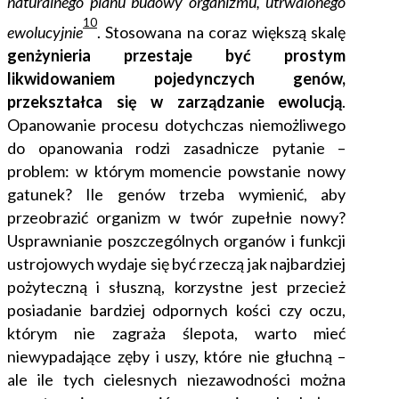
naturalnego planu budowy organizmu, utrwalonego
10
ewolucyjnie
.
Stosowana na coraz większą skalę
genżynieria przestaje być prostym
likwidowaniem pojedynczych genów,
przekształca się w zarządzanie ewolucją
.
Opanowanie procesu dotychczas niemożliwego
do opanowania rodzi zasadnicze pytanie –
problem: w którym momencie powstanie nowy
gatunek? Ile genów trzeba wymienić, aby
przeobrazić organizm w twór zupełnie nowy?
Usprawnianie poszczególnych organów i funkcji
ustrojowych wydaje się być rzeczą jak najbardziej
pożyteczną i słuszną, korzystne jest przecież
posiadanie bardziej
odpornych kości czy oczu,
którym nie zagraża ślepota, warto mieć
niewypadające
zęby i uszy, które nie głuchną –
ale ile tych cielesnych niezawodności można