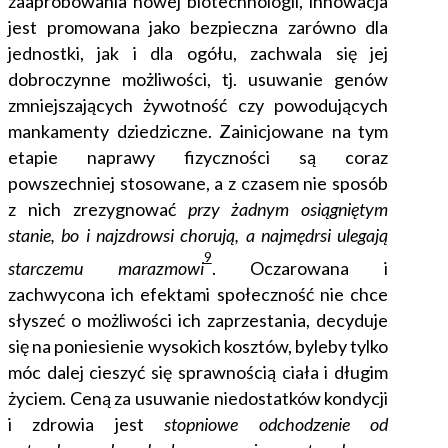
zaaprobowania nowej biotechnologii, innowacja
jest promowana jako bezpieczna zarówno dla
jednostki, jak i dla ogółu, zachwala się jej
dobroczynne możliwości, tj. usuwanie genów
zmniejszających żywotność czy powodujących
mankamenty dziedziczne. Zainicjowane na tym
etapie naprawy fizyczności są coraz
powszechniej stosowane, a z czasem nie sposób
z nich zrezygnować
przy żadnym osiągniętym
stanie, bo i najzdrowsi chorują, a najmędrsi ulegają
9
starczemu marazmowi
.
Oczarowana i
zachwycona ich efektami społeczność nie chce
słyszeć o możliwości ich zaprzestania, decyduje
się na poniesienie wysokich kosztów, byleby tylko
móc dalej cieszyć się sprawnością ciała i długim
życiem. Ceną za usuwanie niedostatków kondycji
i zdrowia jest
stopniowe odchodzenie od