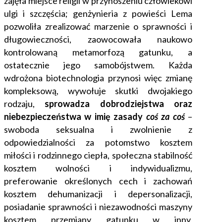
zajęła miejsce religii w przynoszeniu człowiekowi
ulgi i szczęścia; genżynieria z powieści Lema
pozwoliła zrealizować marzenie o sprawności i
długowieczności, zaowocowała naukowo
kontrolowaną metamorfozą gatunku, a
ostatecznie jego samobójstwem. Każda
wdrożona biotechnologia przynosi więc zmianę
kompleksową, wywołuje skutki dwojakiego
rodzaju,
sprowadza dobrodziejstwa oraz
niebezpieczeństwa w imię zasady
coś za coś
–
swoboda seksualna i zwolnienie z
odpowiedzialności za potomstwo kosztem
miłości i rodzinnego ciepła, społeczna stabilność
kosztem wolności i indywidualizmu,
preferowanie określonych cech i zachowań
kosztem dehumanizacji i depersonalizacji,
posiadanie sprawności i niezawodności maszyny
kosztem przemiany gatunku w inny,