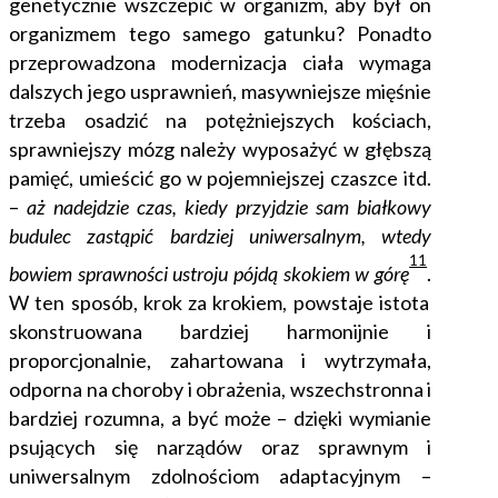
genetycznie wszczepić w organizm, aby był on
organizmem tego samego gatunku? Ponadto
przeprowadzona modernizacja ciała wymaga
dalszych jego usprawnień, masywniejsze mięśnie
trzeba osadzić na potężniejszych kościach,
sprawniejszy mózg należy wyposażyć w głębszą
pamięć, umieścić go w pojemniejszej czaszce itd.
–
aż nadejdzie czas, kiedy przyjdzie sam białkowy
budulec zastąpić bardziej uniwersalnym, wtedy
11
bowiem sprawności ustroju pójdą skokiem w górę
.
W ten sposób, krok za krokiem, powstaje istota
skonstruowana bardziej harmonijnie i
proporcjonalnie, zahartowana i wytrzymała,
odporna na choroby i obrażenia, wszechstronna i
bardziej rozumna, a być może – dzięki wymianie
psujących się narządów oraz sprawnym i
uniwersalnym zdolnościom adaptacyjnym –