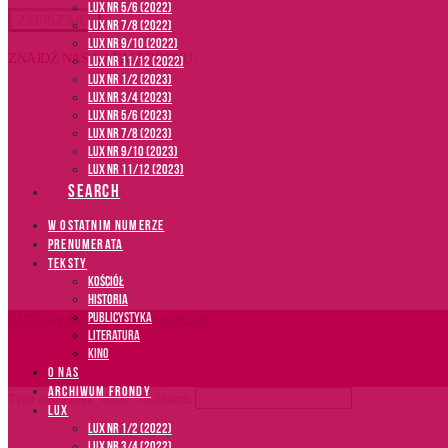
LUX NR 5/6 (2022)
LUX NR 7/8 (2022)
LUX nr 9/10 (2022)
ZNAJDŹ NAS NA FACEBOOKU:
LUX NR 11/12 (2022)
LUX NR 1/2 (2023)
LUX NR 3/4 (2023)
LUX NR 5/6 (2023)
LUX NR 7/8 (2023)
LUX NR 9/10 (2023)
LUX NR 11/12 (2023)
SEARCH
W OSTATNIM NUMERZE
PRENUMERATA
TEKSTY
Kościół
Historia
Publicystyka
LUX.wydawnictwofronda.pl
Literatura
Kino
O NAS
ARCHIWUM FRONDY
Type and Press “enter” to Search
LUX
LUX NR 1/2 (2022)
LUX NR 3/4 (2022)