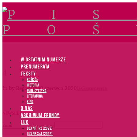
Navigation
W OSTATNIM NUMERZE
PRENUMERATA
4
TEKSTY
Kościół
Historia
In by Redakcja
30 czerwca 2020
0 Comments
Publicystyka
Literatura
Kino
O NAS
NEWSLETTER
ARCHIWUM FRONDY
LUX
Email
*
LUX NR 1/2 (2022)
LUX NR 3/4 (2022)