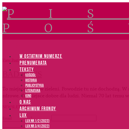
Navigation
W OSTATNIM NUMERZE
View Post
PRENUMERATA
TEKSTY
BAD BOYS
Kościół
Historia
Publicystyka
To miejsce tonie w zieleni. Powodzie tu nie dochodzą. W 
Literatura
zdrowe. To miejsce dobre dla ludzi. Niemal 70 lat temu 
Kino
O NAS
NEWSLETTER
ARCHIWUM FRONDY
LUX
Email
*
LUX NR 1/2 (2022)
LUX NR 3/4 (2022)