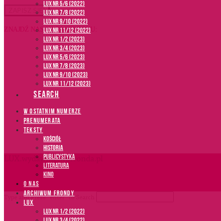
LUX NR 5/6 (2022)
LUX NR 7/8 (2022)
LUX nr 9/10 (2022)
ZNAJDŹ NAS NA FACEBOOKU:
LUX NR 11/12 (2022)
LUX NR 1/2 (2023)
LUX NR 3/4 (2023)
LUX NR 5/6 (2023)
LUX NR 7/8 (2023)
LUX NR 9/10 (2023)
LUX NR 11/12 (2023)
SEARCH
W OSTATNIM NUMERZE
PRENUMERATA
TEKSTY
Kościół
Historia
Publicystyka
LUX.wydawnictwofronda.pl
Literatura
Kino
O NAS
ARCHIWUM FRONDY
Type and Press “enter” to Search
LUX
LUX NR 1/2 (2022)
LUX NR 3/4 (2022)