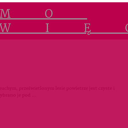
suchym, prześwietlonym lesie powietrze jest czyste i
wybrano je pod …