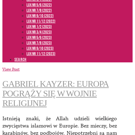
LUX NR 5/6 (2022)
LUX NR 7/8 (2022)
LUX nr 9/10 (2022)
LUX NR 11/12 (2022)
LUX NR 1/2 (2023)
LUX NR 3/4 (2023)
LUX NR 5/6 (2023)
LUX NR 7/8 (2023)
LUX NR 9/10 (2023)
LUX NR 11/12 (2023)
SEARCH
View Post
GABRIEL KAYZER: EUROPA
POGRĄŻY SIĘ W WOJNIE
RELIGIJNEJ
Istnieją znaki, że Allah udzieli wielkiego
zwycięstwa islamowi w Europie. Bez mieczy, bez
karabinów, bez podbojów. Niepotrzebni są nam