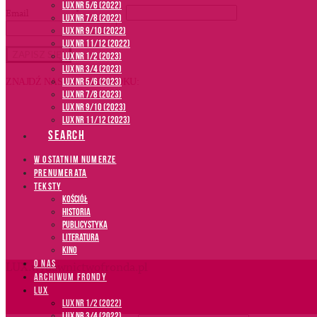
LUX NR 5/6 (2022)
Email
*
LUX NR 7/8 (2022)
LUX nr 9/10 (2022)
LUX NR 11/12 (2022)
LUX NR 1/2 (2023)
LUX NR 3/4 (2023)
LUX NR 5/6 (2023)
ZNAJDŹ NAS NA FACEBOOKU:
LUX NR 7/8 (2023)
LUX NR 9/10 (2023)
LUX NR 11/12 (2023)
SEARCH
W OSTATNIM NUMERZE
PRENUMERATA
TEKSTY
Kościół
Historia
Publicystyka
Literatura
Kino
O NAS
LUX.wydawnictwofronda.pl
ARCHIWUM FRONDY
LUX
LUX NR 1/2 (2022)
LUX NR 3/4 (2022)