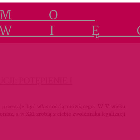
JI: POTĘPIENIE I
u przestaje być własnością mówiącego. W V wieku
nisz, a w XXI zrobią z ciebie zwolennika legalizacji