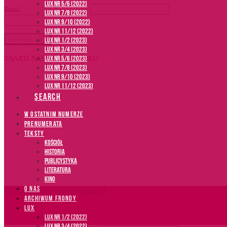
LUX NR 5/6 (2022)
Email
*
LUX NR 7/8 (2022)
LUX nr 9/10 (2022)
LUX NR 11/12 (2022)
LUX NR 1/2 (2023)
LUX NR 3/4 (2023)
LUX NR 5/6 (2023)
ZNAJDŹ NAS NA FACEBOOKU:
LUX NR 7/8 (2023)
LUX NR 9/10 (2023)
LUX NR 11/12 (2023)
SEARCH
W OSTATNIM NUMERZE
PRENUMERATA
TEKSTY
Kościół
Historia
Publicystyka
Literatura
Kino
O NAS
LUX.wydawnictwofronda.pl
ARCHIWUM FRONDY
LUX
LUX NR 1/2 (2022)
LUX NR 3/4 (2022)