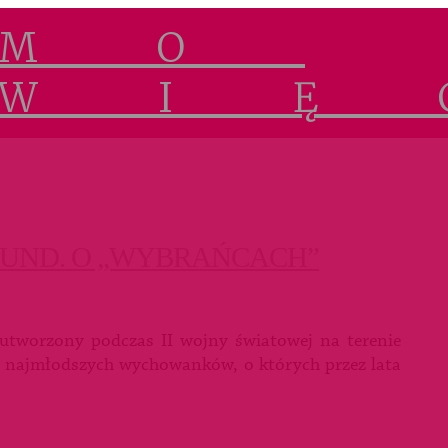
RUND. O „WYBRAŃCACH”
utworzony podczas II wojny światowej na terenie
mat najmłodszych wychowanków, o których przez lata