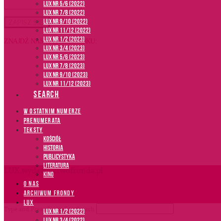
LUX NR 5/6 (2022)
LUX NR 7/8 (2022)
LUX nr 9/10 (2022)
LUX NR 11/12 (2022)
LUX NR 1/2 (2023)
ZNAJDŹ NAS NA FACEBOOKU:
LUX NR 3/4 (2023)
LUX NR 5/6 (2023)
LUX NR 7/8 (2023)
LUX NR 9/10 (2023)
LUX NR 11/12 (2023)
SEARCH
W OSTATNIM NUMERZE
PRENUMERATA
TEKSTY
Kościół
Historia
Publicystyka
Literatura
LUX.wydawnictwofronda.pl
Kino
O NAS
ARCHIWUM FRONDY
LUX
Type and Press “enter” to Search
LUX NR 1/2 (2022)
LUX NR 3/4 (2022)