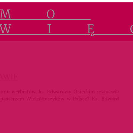
AWIE
konu werbistów, ks. Edwardem Osieckim rozmawia
zpasterzem Wietnamczyków w Polsce? Ks. Edward