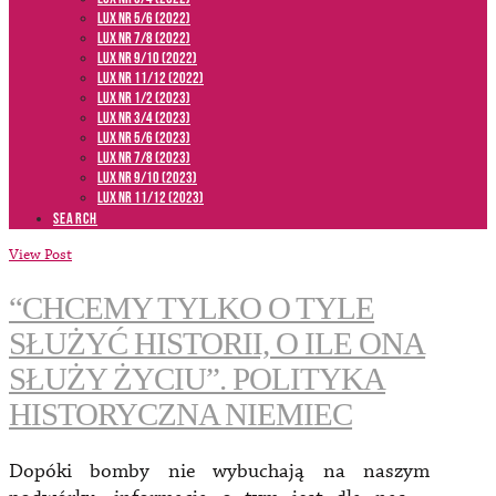
LUX NR 5/6 (2022)
LUX NR 7/8 (2022)
LUX nr 9/10 (2022)
LUX NR 11/12 (2022)
LUX NR 1/2 (2023)
LUX NR 3/4 (2023)
LUX NR 5/6 (2023)
LUX NR 7/8 (2023)
LUX NR 9/10 (2023)
LUX NR 11/12 (2023)
SEARCH
View Post
“CHCEMY TYLKO O TYLE
SŁUŻYĆ HISTORII, O ILE ONA
SŁUŻY ŻYCIU”. POLITYKA
HISTORYCZNA NIEMIEC
Dopóki bomby nie wybuchają na naszym