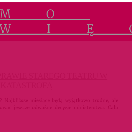
PRAWIE STAREGO TEATRU W
 KATASTROFĄ
 Najbliższe miesiące będą wyjątkowo trudne, ale
ować jeszcze odważne decyzje ministerstwa. Cała