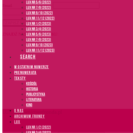
LUX NR 5/6 (2022)
Email
*
LUX NR 7/8 (2022)
LUX nr 9/10 (2022)
LUX NR 11/12 (2022)
LUX NR 1/2 (2023)
LUX NR 3/4 (2023)
LUX NR 5/6 (2023)
ZNAJDŹ NAS NA FACEBOOKU:
LUX NR 7/8 (2023)
LUX NR 9/10 (2023)
LUX NR 11/12 (2023)
SEARCH
W OSTATNIM NUMERZE
PRENUMERATA
TEKSTY
Kościół
Historia
Publicystyka
Literatura
Kino
O NAS
LUX.wydawnictwofronda.pl
ARCHIWUM FRONDY
LUX
LUX NR 1/2 (2022)
LUX NR 3/4 (2022)