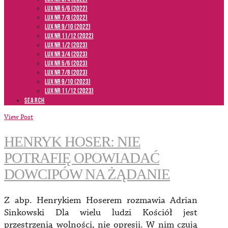
LUX NR 5/6 (2022)
LUX NR 7/8 (2022)
LUX nr 9/10 (2022)
LUX NR 11/12 (2022)
LUX NR 1/2 (2023)
LUX NR 3/4 (2023)
LUX NR 5/6 (2023)
LUX NR 7/8 (2023)
LUX NR 9/10 (2023)
LUX NR 11/12 (2023)
SEARCH
View Post
HENRYK HOSER: NIE
POTRAFIĘ OPOWIADAĆ
DOWCIPÓW NA ŻĄDANIE
Z abp. Henrykiem Hoserem rozmawia Adrian
Sinkowski Dla wielu ludzi Kościół jest
przestrzenią wolności, nie opresji. W nim czują