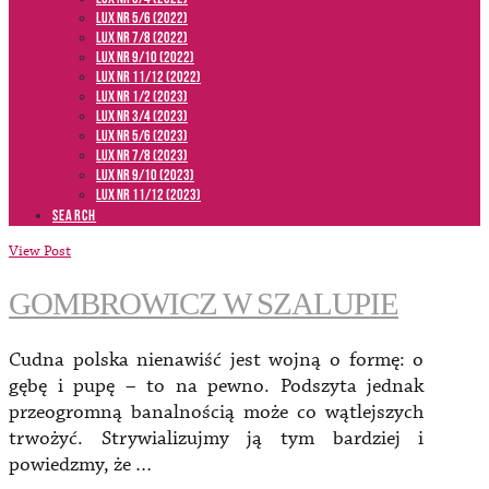
LUX NR 5/6 (2022)
LUX NR 7/8 (2022)
LUX nr 9/10 (2022)
LUX NR 11/12 (2022)
LUX NR 1/2 (2023)
LUX NR 3/4 (2023)
LUX NR 5/6 (2023)
LUX NR 7/8 (2023)
LUX NR 9/10 (2023)
LUX NR 11/12 (2023)
SEARCH
View Post
GOMBROWICZ W SZALUPIE
Cudna polska nienawiść jest wojną o formę: o
gębę i pupę – to na pewno. Podszyta jednak
przeogromną banalnością może co wątlejszych
trwożyć. Strywializujmy ją tym bardziej i
powiedzmy, że …