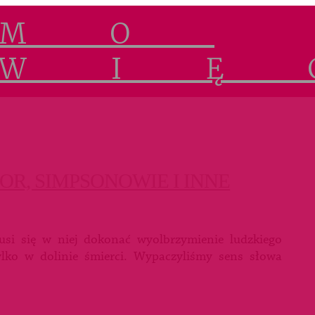
R, SIMPSONOWIE I INNE
si się w niej dokonać wyolbrzymienie ludzkiego
tylko w dolinie śmierci. Wypaczyliśmy sens słowa