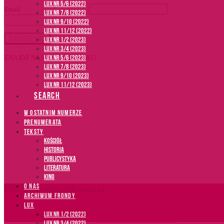
LUX NR 5/6 (2022)
Email
*
LUX NR 7/8 (2022)
LUX nr 9/10 (2022)
LUX NR 11/12 (2022)
LUX NR 1/2 (2023)
LUX NR 3/4 (2023)
LUX NR 5/6 (2023)
ZNAJDŹ NAS NA FACEBOOKU:
LUX NR 7/8 (2023)
LUX NR 9/10 (2023)
LUX NR 11/12 (2023)
SEARCH
W OSTATNIM NUMERZE
PRENUMERATA
TEKSTY
Kościół
Historia
Publicystyka
Literatura
Kino
O NAS
LUX.wydawnictwofronda.pl
ARCHIWUM FRONDY
LUX
LUX NR 1/2 (2022)
LUX NR 3/4 (2022)