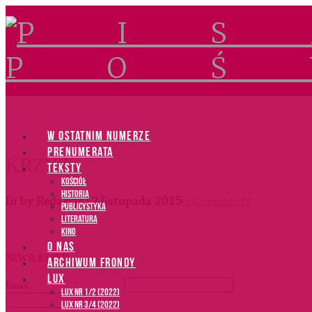
Navigation
W OSTATNIM NUMERZE
PRENUMERATA
KRZYŻ
TEKSTY
Kościół
Historia
In by Redakcja
12 listopada 2015
0 Comments
Publicystyka
Literatura
Kino
O NAS
NEWSLETTER
ARCHIWUM FRONDY
LUX
Email
*
LUX NR 1/2 (2022)
LUX NR 3/4 (2022)