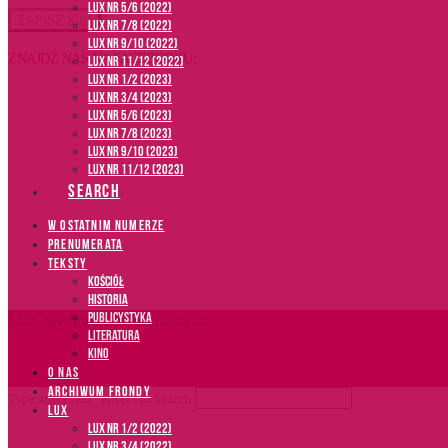
LUX NR 5/6 (2022)
LUX NR 7/8 (2022)
LUX nr 9/10 (2022)
ZNAJDŹ NAS NA FACEBOOKU:
LUX NR 11/12 (2022)
LUX NR 1/2 (2023)
LUX NR 3/4 (2023)
LUX NR 5/6 (2023)
LUX NR 7/8 (2023)
LUX NR 9/10 (2023)
LUX NR 11/12 (2023)
SEARCH
W OSTATNIM NUMERZE
PRENUMERATA
TEKSTY
Kościół
Historia
Publicystyka
LUX.wydawnictwofronda.pl
Literatura
Kino
O NAS
ARCHIWUM FRONDY
Type and Press “enter” to Search
LUX
LUX NR 1/2 (2022)
LUX NR 3/4 (2022)