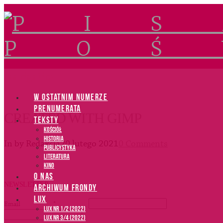
Navigation
W OSTATNIM NUMERZE
PRENUMERATA
CREATED WITH GIMP
TEKSTY
Kościół
Historia
In by Redakcja
20 lutego 2021
0 Comments
Publicystyka
Literatura
Kino
O NAS
NEWSLETTER
ARCHIWUM FRONDY
LUX
Email
*
LUX NR 1/2 (2022)
LUX NR 3/4 (2022)