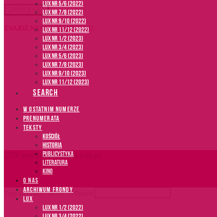
LUX NR 5/6 (2022)
LUX NR 7/8 (2022)
LUX nr 9/10 (2022)
ZNAJDŹ NAS NA FACEBOOKU:
LUX NR 11/12 (2022)
LUX NR 1/2 (2023)
LUX NR 3/4 (2023)
LUX NR 5/6 (2023)
LUX NR 7/8 (2023)
LUX NR 9/10 (2023)
LUX NR 11/12 (2023)
SEARCH
W OSTATNIM NUMERZE
PRENUMERATA
TEKSTY
Kościół
Historia
Publicystyka
LUX.wydawnictwofronda.pl
Literatura
Kino
O NAS
ARCHIWUM FRONDY
Type and Press “enter” to Search
LUX
LUX NR 1/2 (2022)
LUX NR 3/4 (2022)