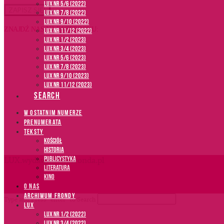
LUX NR 5/6 (2022)
LUX NR 7/8 (2022)
LUX nr 9/10 (2022)
ZNAJDŹ NAS NA FACEBOOKU:
LUX NR 11/12 (2022)
LUX NR 1/2 (2023)
LUX NR 3/4 (2023)
LUX NR 5/6 (2023)
LUX NR 7/8 (2023)
LUX NR 9/10 (2023)
LUX NR 11/12 (2023)
SEARCH
W OSTATNIM NUMERZE
PRENUMERATA
TEKSTY
Kościół
Historia
Publicystyka
LUX.wydawnictwofronda.pl
Literatura
Kino
O NAS
ARCHIWUM FRONDY
Type and Press “enter” to Search
LUX
LUX NR 1/2 (2022)
LUX NR 3/4 (2022)