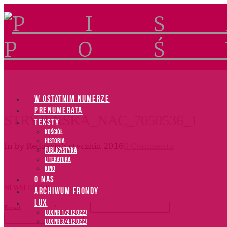
Navigation
W OSTATNIM NUMERZE
PRENUMERATA
STRYJENSKA_NAC_7050536_1
TEKSTY
Kościół
Historia
In by Redakcja
5 stycznia 2016
0 Comments
Publicystyka
Literatura
Kino
O NAS
NEWSLETTER
ARCHIWUM FRONDY
LUX
Email
*
LUX NR 1/2 (2022)
LUX NR 3/4 (2022)