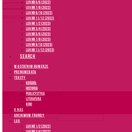
LUX NR 5/6 (2022)
LUX NR 7/8 (2022)
LUX nr 9/10 (2022)
ZNAJDŹ NAS NA FACEBOOKU:
LUX NR 11/12 (2022)
LUX NR 1/2 (2023)
LUX NR 3/4 (2023)
LUX NR 5/6 (2023)
LUX NR 7/8 (2023)
LUX NR 9/10 (2023)
LUX NR 11/12 (2023)
SEARCH
W OSTATNIM NUMERZE
PRENUMERATA
TEKSTY
Kościół
Historia
Publicystyka
LUX.wydawnictwofronda.pl
Literatura
Kino
O NAS
ARCHIWUM FRONDY
Type and Press “enter” to Search
LUX
LUX NR 1/2 (2022)
LUX NR 3/4 (2022)