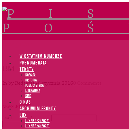
Navigation
W OSTATNIM NUMERZE
PRENUMERATA
BM
TEKSTY
Kościół
Historia
In by Redakcja
26 stycznia 2016
0 Comments
Publicystyka
Literatura
Kino
O NAS
NEWSLETTER
ARCHIWUM FRONDY
LUX
Email
*
LUX NR 1/2 (2022)
LUX NR 3/4 (2022)