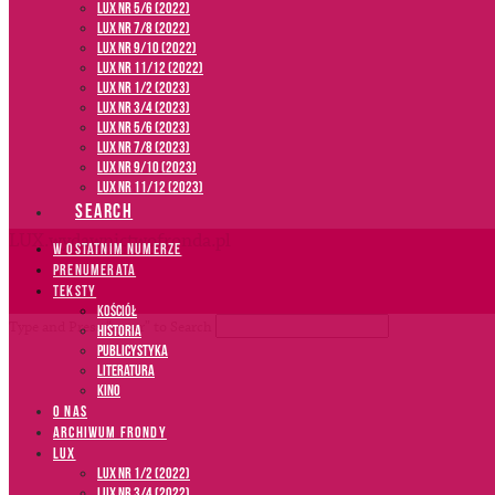
LUX NR 5/6 (2022)
LUX NR 7/8 (2022)
LUX nr 9/10 (2022)
LUX NR 11/12 (2022)
LUX NR 1/2 (2023)
LUX NR 3/4 (2023)
LUX NR 5/6 (2023)
LUX NR 7/8 (2023)
LUX NR 9/10 (2023)
LUX NR 11/12 (2023)
SEARCH
LUX.wydawnictwofronda.pl
W OSTATNIM NUMERZE
PRENUMERATA
TEKSTY
Kościół
Type and Press “enter” to Search
Historia
Publicystyka
Literatura
Kino
O NAS
ARCHIWUM FRONDY
LUX
LUX NR 1/2 (2022)
LUX NR 3/4 (2022)