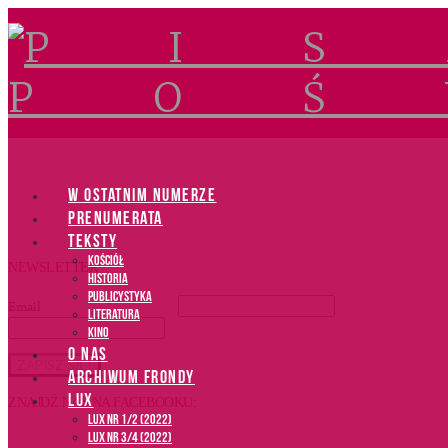
Navigation
W OSTATNIM NUMERZE
PRENUMERATA
TEKSTY
Kościół
NEWSLETTER
Historia
Publicystyka
Email
*
Literatura
Kino
O NAS
ARCHIWUM FRONDY
LUX
ZNAJDŹ NAS NA FACEBOOKU:
LUX NR 1/2 (2022)
LUX NR 3/4 (2022)