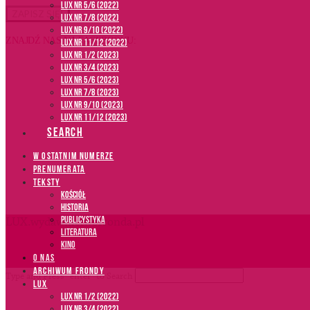
LUX NR 5/6 (2022)
LUX NR 7/8 (2022)
LUX nr 9/10 (2022)
ZNAJDŹ NAS NA FACEBOOKU:
LUX NR 11/12 (2022)
LUX NR 1/2 (2023)
LUX NR 3/4 (2023)
LUX NR 5/6 (2023)
LUX NR 7/8 (2023)
LUX NR 9/10 (2023)
LUX NR 11/12 (2023)
SEARCH
W OSTATNIM NUMERZE
PRENUMERATA
TEKSTY
Kościół
Historia
Publicystyka
LUX.wydawnictwofronda.pl
Literatura
Kino
O NAS
ARCHIWUM FRONDY
Type and Press “enter” to Search
LUX
LUX NR 1/2 (2022)
LUX NR 3/4 (2022)