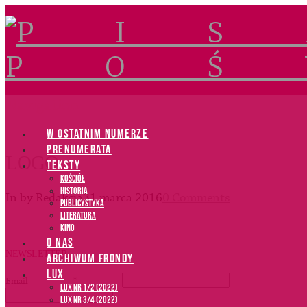
Navigation
W OSTATNIM NUMERZE
PRENUMERATA
LOGO
TEKSTY
Kościół
Historia
In by Redakcja
31 marca 2016
0 Comments
Publicystyka
Literatura
Kino
O NAS
NEWSLETTER
ARCHIWUM FRONDY
LUX
Email
*
LUX NR 1/2 (2022)
LUX NR 3/4 (2022)